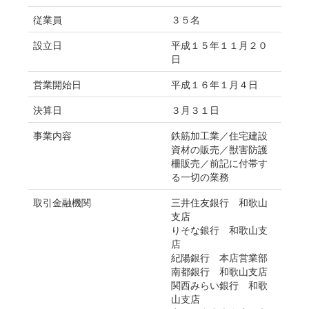
従業員
３５名
設立日
平成１５年１１月２０
日
営業開始日
平成１６年１月４日
決算日
３月３１日
事業内容
鉄筋加工業／住宅建設
資材の販売／獣害防護
柵販売／前記に付帯す
る一切の業務
取引金融機関
三井住友銀行 和歌山
支店
りそな銀行 和歌山支
店
紀陽銀行 本店営業部
南都銀行 和歌山支店
関西みらい銀行 和歌
山支店