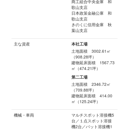
商工組合中央金庫 和
歌山支店
日本政策金融公庫 和
歌山支店
きのくに信用金庫 秋
葉山支店
主な資産
本社工場
土地面積 3002.61㎡
（908.28坪）
建物延床面積 1567.73
㎡（474.21坪）
第二工場
土地面積 2346.72㎡
（709.88坪）
建物延床面積 414.00
㎡（125.24坪）
機械・車両
マルチスポット溶接機5
台／１点スポット溶接
機2台／バット溶接機1