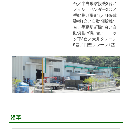
台／半自動溶接機3台／
メッシュベンダー3台／
手動曲げ機6台／引張試
験機1台／自動切断機4
台／手動切断機1台／自
動切曲げ機1台／ユニッ
ク車3台／天井クレーン
5基／門型クレーン1基
沿革