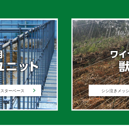
スターベース
シシ泣きメッ