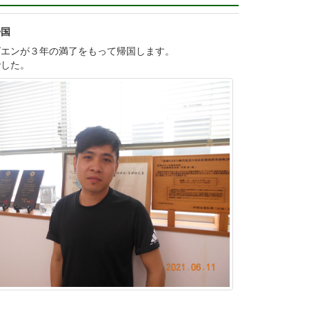
帰国
グエンが３年の満了をもって帰国します。
でした。